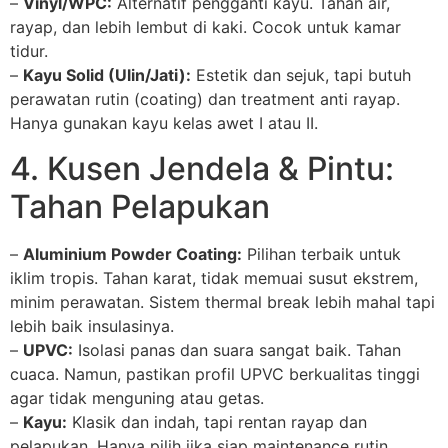
–
Vinyl/WPC:
Alternatif pengganti kayu. Tahan air,
rayap, dan lebih lembut di kaki. Cocok untuk kamar
tidur.
–
Kayu Solid (Ulin/Jati):
Estetik dan sejuk, tapi butuh
perawatan rutin (coating) dan treatment anti rayap.
Hanya gunakan kayu kelas awet I atau II.
4. Kusen Jendela & Pintu:
Tahan Pelapukan
–
Aluminium Powder Coating:
Pilihan terbaik untuk
iklim tropis. Tahan karat, tidak memuai susut ekstrem,
minim perawatan. Sistem thermal break lebih mahal tapi
lebih baik insulasinya.
–
UPVC:
Isolasi panas dan suara sangat baik. Tahan
cuaca. Namun, pastikan profil UPVC berkualitas tinggi
agar tidak menguning atau getas.
–
Kayu:
Klasik dan indah, tapi rentan rayap dan
pelapukan. Hanya pilih jika siap maintenance rutin.