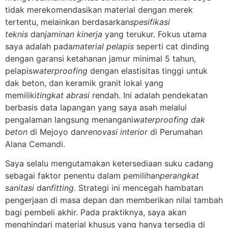
tidak merekomendasikan material dengan merek
tertentu, melainkan berdasarkan
spesifikasi
teknis
dan
jaminan kinerja
yang terukur. Fokus utama
saya adalah pada
material pelapis
seperti cat dinding
dengan garansi ketahanan jamur minimal 5 tahun,
pelapis
waterproofing
dengan elastisitas tinggi untuk
dak beton, dan keramik granit lokal yang
memiliki
tingkat abrasi
rendah. Ini adalah pendekatan
berbasis data lapangan yang saya asah melalui
pengalaman langsung menangani
waterproofing dak
beton
di Mejoyo dan
renovasi interior
di Perumahan
Alana Cemandi.
Saya selalu mengutamakan ketersediaan suku cadang
sebagai faktor penentu dalam pemilihan
perangkat
sanitasi
dan
fitting
. Strategi ini mencegah hambatan
pengerjaan di masa depan dan memberikan nilai tambah
bagi pembeli akhir. Pada praktiknya, saya akan
menghindari material khusus yang hanya tersedia di