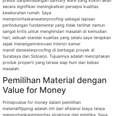
presisi dan
pemasangan sanitary ware
yang kokoh akan
secara signifikan meningkatkan persepsi kualitas
keseluruhan rumah. Saya
memprioritaskan
waterproofing
sebagai lapisan
perlindungan fundamental yang tidak terlihat namun
sangat kritis untuk menghindari masalah di kemudian
hari, sebuah standar kualitas yang selalu saya terapkan
sejak menangani
renovasi interior kamar
mandi
dan
waterproofing
di berbagai proyek di
Surabaya dan Sidoarjo. Tujuannya adalah menciptakan
produk properti yang terasa siap huni dan bebas
masalah.
Pemilihan Material dengan
Value for Money
Prinsip
value for money
dalam pemilihan
material
flipping
adalah inti dari efisiensi biaya tanpa
mengorbankan
integritas struktural
dan estetika. Saya