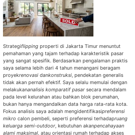
Strategi
flipping
properti di Jakarta Timur menuntut
pemahaman yang tajam terhadap karakteristik pasar
yang sangat spesifik. Berdasarkan pengalaman praktis
saya selama lebih dari 4 tahun menangani beragam
proyek
renovasi
dan
konstruksi
, pendekatan generalis
tidak akan pernah efektif. Saya selalu memulai dengan
melakukan
analisis komparatif pasar
secara mendalam
pada level kelurahan atau bahkan blok perumahan,
bukan hanya mengandalkan data harga rata-rata kota.
Fokus analisis saya adalah mengidentifikasi
preferensi
mikro
calon pembeli, seperti preferensi terhadap
ruang
keluarga semi-outdoor
, kebutuhan akan
pencahayaan
alami maksimal
, atau orientasi rumah terhadap akses