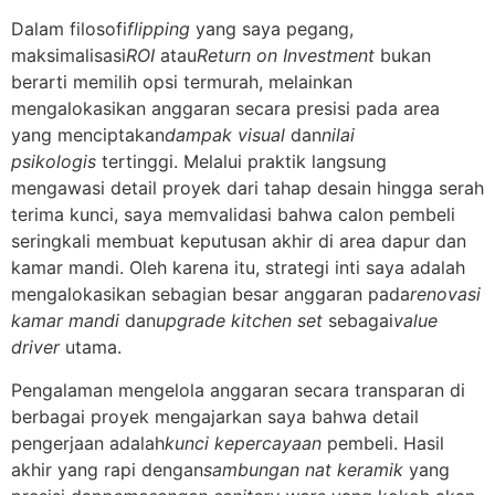
Dalam filosofi
flipping
yang saya pegang,
maksimalisasi
ROI
atau
Return on Investment
bukan
berarti memilih opsi termurah, melainkan
mengalokasikan anggaran secara presisi pada area
yang menciptakan
dampak visual
dan
nilai
psikologis
tertinggi. Melalui praktik langsung
mengawasi detail proyek dari tahap desain hingga serah
terima kunci, saya memvalidasi bahwa calon pembeli
seringkali membuat keputusan akhir di area dapur dan
kamar mandi. Oleh karena itu, strategi inti saya adalah
mengalokasikan sebagian besar anggaran pada
renovasi
kamar mandi
dan
upgrade kitchen set
sebagai
value
driver
utama.
Pengalaman mengelola anggaran secara transparan di
berbagai proyek mengajarkan saya bahwa detail
pengerjaan adalah
kunci kepercayaan
pembeli. Hasil
akhir yang rapi dengan
sambungan nat keramik
yang