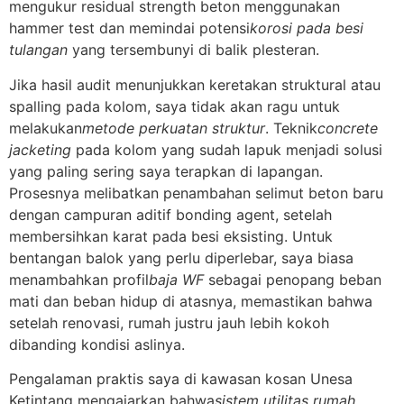
mengukur residual strength beton menggunakan
hammer test dan memindai potensi
korosi pada besi
tulangan
yang tersembunyi di balik plesteran.
Jika hasil audit menunjukkan keretakan struktural atau
spalling pada kolom, saya tidak akan ragu untuk
melakukan
metode perkuatan struktur
. Teknik
concrete
jacketing
pada kolom yang sudah lapuk menjadi solusi
yang paling sering saya terapkan di lapangan.
Prosesnya melibatkan penambahan selimut beton baru
dengan campuran aditif bonding agent, setelah
membersihkan karat pada besi eksisting. Untuk
bentangan balok yang perlu diperlebar, saya biasa
menambahkan profil
baja WF
sebagai penopang beban
mati dan beban hidup di atasnya, memastikan bahwa
setelah renovasi, rumah justru jauh lebih kokoh
dibanding kondisi aslinya.
Pengalaman praktis saya di kawasan kosan Unesa
Ketintang mengajarkan bahwa
sistem utilitas rumah