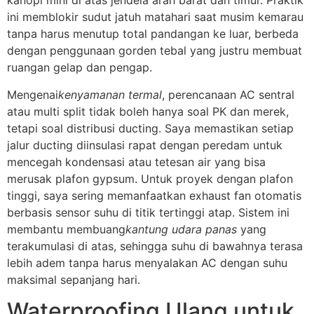
kanopi mini di atas jendela arah barat dan timur. Praktik
ini memblokir sudut jatuh matahari saat musim kemarau
tanpa harus menutup total pandangan ke luar, berbeda
dengan penggunaan gorden tebal yang justru membuat
ruangan gelap dan pengap.
Mengenai
kenyamanan termal
, perencanaan AC sentral
atau multi split tidak boleh hanya soal PK dan merek,
tetapi soal distribusi ducting. Saya memastikan setiap
jalur ducting diinsulasi rapat dengan peredam untuk
mencegah kondensasi atau tetesan air yang bisa
merusak plafon gypsum. Untuk proyek dengan plafon
tinggi, saya sering memanfaatkan exhaust fan otomatis
berbasis sensor suhu di titik tertinggi atap. Sistem ini
membantu membuang
kantung udara panas
yang
terakumulasi di atas, sehingga suhu di bawahnya terasa
lebih adem tanpa harus menyalakan AC dengan suhu
maksimal sepanjang hari.
Waterproofing Ulang untuk