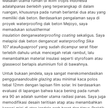
Masalah utama rumah di iklim tropis Indonesia
adalah
panas berlebih
yang terperangkap di dalam
ruangan, khususnya pada rumah berlantai dua atau yang
memiliki dak beton. Berdasarkan pengalaman saya di
proyek waterproofing dak beton Mejoyo, saya
memadukan solusi
thermal
insulation
dengan
waterproofing coating
sekaligus. Saya
melapisi dak beton dengan
cat waterproofing Sika
107
atau
Aquaproof
yang sudah dicampur serat fiber
terlebih dahulu untuk mencegah retak rambut, lalu
menambahkan material insulasi seperti styrofoam atau
glasswool berlapis aluminium foil di bawahnya.
Untuk bukaan jendela, saya sangat merekomendasikan
penggunaan
double glazing
atau minimal kaca polos
tebal 12mm dengan lapisan film solar. Ini berdasarkan
evaluasi di lapangan bahwa kaca bening pada rumah
era 90 an adalah sumber utama radiasi panas. Saya juga
memodifikasi desain teritisan atap atau menambahkan