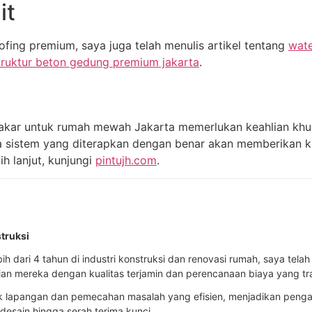
it
fing premium, saya juga telah menulis artikel tentang
wate
truktur beton gedung premium jakarta
.
ar untuk rumah mewah Jakarta memerlukan keahlian khusus
a sistem yang diterapkan dengan benar akan memberikan k
ih lanjut, kunjungi
pintujh.com
.
truksi
h dari 4 tahun di industri konstruksi dan renovasi rumah, saya tel
an mereka dengan kualitas terjamin dan perencanaan biaya yang tr
k lapangan dan pemecahan masalah yang efisien, menjadikan pengal
 desain hingga serah terima kunci.