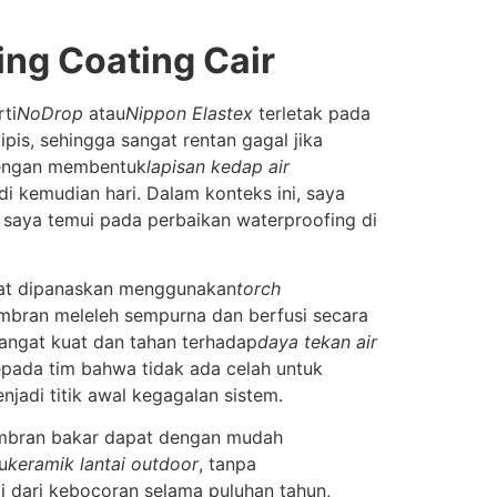
ng Coating Cair
ti
NoDrop
atau
Nippon Elastex
terletak pada
pis, sehingga sangat rentan gagal jika
 dengan membentuk
lapisan kedap air
di kemudian hari. Dalam konteks ini, saya
 saya temui pada perbaikan waterproofing di
aat dipanaskan menggunakan
torch
mbran meleleh sempurna dan berfusi secara
sangat kuat dan tahan terhadap
daya tekan air
epada tim bahwa tidak ada celah untuk
jadi titik awal kegagalan sistem.
membran bakar dapat dengan mudah
u
keramik lantai outdoor
, tanpa
i dari kebocoran selama puluhan tahun,