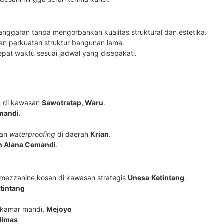
ggaran tanpa mengorbankan kualitas struktural dan estetika.
an perkuatan struktur bangunan lama.
pat waktu sesuai jadwal yang disepakati.
n di kawasan
Sawotratap, Waru
.
mandi
.
gan
waterproofing
di daerah
Krian
.
 Alana Cemandi
.
mezzanine kosan di kawasan strategis
Unesa
Ketintang
.
tintang
 kamar mandi,
Mejoyo
limas