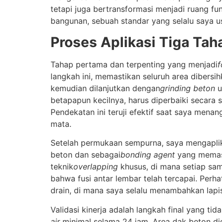
tetapi juga bertransformasi menjadi ruang fu
bangunan, sebuah standar yang selalu saya us
Proses Aplikasi Tiga Tah
Tahap pertama dan terpenting yang menjadi
f
langkah ini, memastikan seluruh area dibersih
kemudian dilanjutkan dengan
grinding beton
u
betapapun kecilnya, harus diperbaiki secara 
Pendekatan ini teruji efektif saat saya menan
mata.
Setelah permukaan sempurna, saya mengapli
beton dan sebagai
bonding agent
yang memast
teknik
overlapping
khusus, di mana setiap sam
bahwa fusi antar lembar telah tercapai. Perha
drain, di mana saya selalu menambahkan lap
Validasi kinerja adalah langkah final yang t
air
minimal selama 24 jam. Area dak beton dig