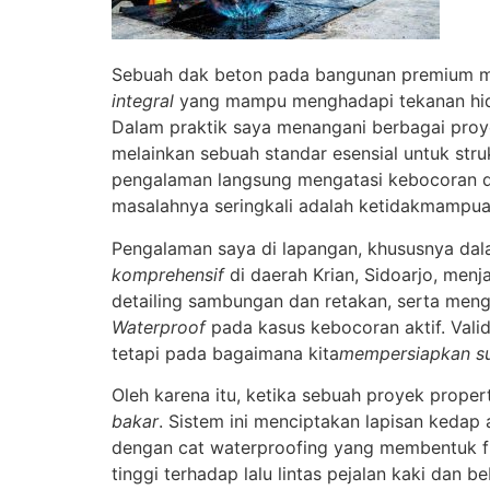
Sebuah dak beton pada bangunan premium mem
integral
yang mampu menghadapi tekanan hidros
Dalam praktik saya menangani berbagai proy
melainkan sebuah standar esensial untuk struk
pengalaman langsung mengatasi kebocoran da
masalahnya seringkali adalah ketidakmampua
Pengalaman saya di lapangan, khususnya da
komprehensif
di daerah Krian, Sidoarjo, menj
detailing sambungan dan retakan, serta me
Waterproof
pada kasus kebocoran aktif. Vali
tetapi pada bagaimana kita
mempersiapkan su
Oleh karena itu, ketika sebuah proyek prope
bakar
. Sistem ini menciptakan lapisan keda
dengan cat waterproofing yang membentuk fi
tinggi terhadap lalu lintas pejalan kaki dan 