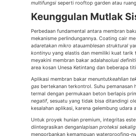
multifungsi
seperti rooftop garden atau ruang
Keunggulan Mutlak Si
Perbedaan fundamental antara membran bak
mekanisme perlindungannya. Coating cair meng
ada
retakan mikro
atau
amblesan struktural
yan
kontinyu
yang elastis dan memiliki kuat tarik
meyakini membran bakar adalah
solusi definiti
area kosan Unesa Ketintang dan beberapa tit
Aplikasi membran bakar menuntut
keahlian te
gas
bertekanan terkontrol. Suhu pemanasan 
termal dengan permukaan beton berlapis prim
negatif
, sesuatu yang tidak bisa ditandingi 
kesalahan aplikasi, karena gelembung udara 
Untuk proyek hunian premium, integritas es
diintegrasikan dengan
lapisan proteksi sekali
mengorbankan kemampuan waterproofing-nya. D