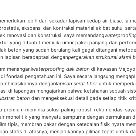
erlukan lebih dari sekadar lapisan kedap air biasa. Ia 
tatis, ekspansi dan kontraksi material akibat suhu, sert
ek renovasi dan konstruksi, saya memandang
waterproofin
tur yang dituntut memiliki umur pakai panjang dan performa
k beton yang sudah berulang kali gagal ditangani metode 
n lapisan beradaptasi dengan
pergerakan struktural alami 
lam menangani
waterproofing dak beton
di kawasan Mejoyo,
adi fondasi pengetahuan ini. Saya secara langsung mengapli
ngombinasikannya dengan
lapisan serat fiber
untuk memperkua
dasi di lapangan mengajarkan bahwa ketahanan sebuah sis
bstrat beton
dan mengeksekusi detail pada setiap titik krit
rti premium meminta solusi paling robust, rekomendasi say
p air monolitik yang menyatu sempurna dengan permukaan 
lm tipis, membran bakar dengan ketebalan fisik nyata mem
beban statis di atasnya, menjadikannya pilihan tepat untuk 