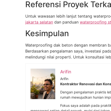
Referensi Proyek Terka
Untuk wawasan lebih lanjut tentang waterproo
jakarta selatan
dan panduan
waterproofing s
Kesimpulan
Waterproofing dak beton dengan membran bak
Berdasarkan pengalaman saya, investasi pad
melindungi nilai properti. Untuk konsultasi leb
Arifin
Arifin
Kontraktor Renovasi dan Kons
Dengan pengalaman praktis lebi
rumah mewujudkan hunian impi
Fokus saya adalah pada prakti
mengawasi setiap detail proyek, mulai dari tahap