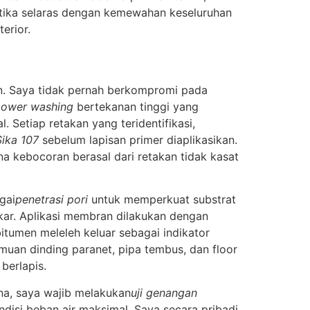
tetika selaras dengan kemewahan keseluruhan
erior.
. Saya tidak pernah berkompromi pada
ower washing
bertekanan tinggi yang
 Setiap retakan yang teridentifikasi,
Sika 107
sebelum lapisan primer diaplikasikan.
na kebocoran berasal dari retakan tidak kasat
gai
penetrasi pori
untuk memperkuat substrat
ar. Aplikasi membran dilakukan dengan
itumen meleleh keluar sebagai indikator
muan dinding paranet, pipa tembus, dan floor
berlapis.
rna, saya wajib melakukan
uji genangan
disi beban air maksimal. Saya secara pribadi