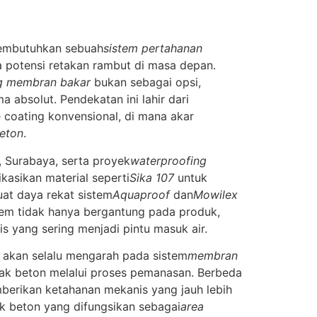
membutuhkan sebuah
sistem pertahanan
a potensi retakan rambut di masa depan.
g membran bakar
bukan sebagai opsi,
 absolut. Pendekatan ini lahir dari
coating konvensional, di mana akar
beton
.
 Surabaya, serta proyek
waterproofing
kasikan material seperti
Sika 107
untuk
t daya rekat sistem
Aquaproof
dan
Mowilex
tem tidak hanya bergantung pada produk,
is yang sering menjadi pintu masuk air.
a akan selalu mengarah pada sistem
membran
dak beton melalui proses pemanasan. Berbeda
berikan ketahanan mekanis yang jauh lebih
dak beton yang difungsikan sebagai
area