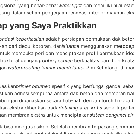
ngsional yang benar-benar
watertight
dan memiliki nilai es
ung dalam setiap pengerjaan renovasi interior maupun ekst
ap yang Saya Praktikkan
ondasi keberhasilan
adalah persiapan permukaan dak beton
kan dari debu, kotoran, dan
laitance
menggunakan metode
p
ntuk membuka pori dan menciptakan profil permukaan ideal.
struktural dengan
grouting semen
berkualitas dan diperkuat
gani
waterproofing kamar mandi lantai 2
di Ketintang, di ma
kasikan
primer bitumen
spesifik yang berfungsi ganda: seba
ikan adhesi sempurna antara dak beton dan membran bak
bungan dipanaskan secara hati-hati dengan torch hingga b
tian ekstra diberikan pada
detailing area kritis
seperti perte
isan membran ekstra untuk menciptakan
sistem pengunci air
idak bisa dinegosiasikan. Setelah membran terpasang sempu
enangi air setinggi minimal 5 cm untuk mensimulasikan kon