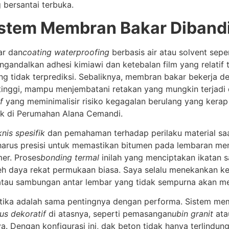
 bersantai terbuka.
stem Membran Bakar Dibandi
ar dan
coating waterproofing
berbasis air atau solvent seper
andalkan adhesi kimiawi dan ketebalan film yang relatif ti
g tidak terprediksi. Sebaliknya, membran bakar bekerja
 tinggi, mampu menjembatani retakan yang mungkin terjadi 
f
yang meminimalisir risiko kegagalan berulang yang kerap
ik di Perumahan Alana Cemandi.
knis spesifik
dan pemahaman terhadap perilaku material s
harus presisi untuk memastikan bitumen pada lembaran me
er. Proses
bonding termal
inilah yang menciptakan ikatan 
oleh daya rekat permukaan biasa. Saya selalu menekankan k
atau sambungan antar lembar yang tidak sempurna akan men
tetika adalah sama pentingnya dengan performa. Sistem 
gus dekoratif
di atasnya, seperti pemasangan
ubin granit
ata
engan konfigurasi ini, dak beton tidak hanya terlindung