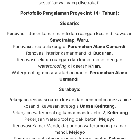
sesuai jadwal yang disepakati.
Portofolio Pengalaman Proyek Inti (4+ Tahun):
Sidoarjo:
Renovasi interior kamar mandi dan ruangan kosan di kawasan
Sawotratap, Waru
.
Renovasi area belakang di
Perumahan Alana Cemandi
.
Renovasi interior kamar mandi di
Buduran
.
Renovasi seluruh ruangan dan kamar mandi dengan
waterproofing
di daerah
Krian
.
Waterproofing dan atasi kebocoran di
Perumahan Alana
Cemandi
.
Surabaya:
Pekerjaan renovasi rumah kosan dan pembuatan mezzanine
kosan di kawasan strategis
Unesa
Ketintang
.
Pekerjaan waterproofing kamar mandi lantai 2,
Ketintang
Pekerjaan waterproofing dak beton,
Mejoyo
Renovasi Kamar Mandi, dapur dan waterproofing kamar
mandi,
Mejoyo
Pengerjaan cat interior dinding di kapal motor,
Kalimas