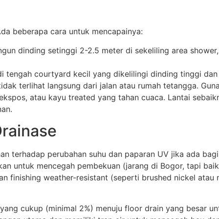
 Ada beberapa cara untuk mencapainya:
gun dinding setinggi 2-2.5 meter di sekeliling area showe
 tengah courtyard kecil yang dikelilingi dinding tinggi dan 
idak terlihat langsung dari jalan atau rumah tetangga. Gun
a ekspos, atau kayu treated yang tahan cuaca. Lantai seba
nan.
Drainase
ahan terhadap perubahan suhu dan paparan UV jika ada ba
rlukan untuk mencegah pembekuan (jarang di Bogor, tapi bai
n finishing weather-resistant (seperti brushed nickel atau
yang cukup (minimal 2%) menuju floor drain yang besar unt