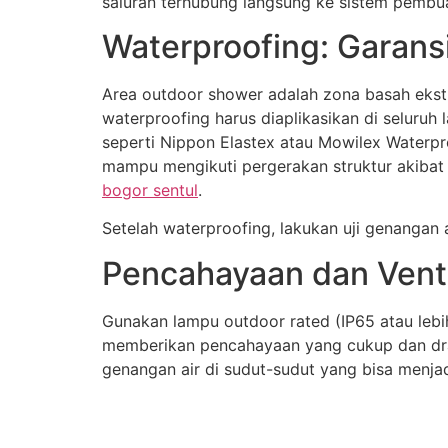
saluran terhubung langsung ke sistem pembu
Waterproofing: Garans
Area outdoor shower adalah zona basah ekstr
waterproofing harus diaplikasikan di seluruh
seperti Nippon Elastex atau Mowilex Waterpro
mampu mengikuti pergerakan struktur akibat p
bogor sentul
.
Setelah waterproofing, lakukan uji genanga
Pencahayaan dan Venti
Gunakan lampu outdoor rated (IP65 atau lebi
memberikan pencahayaan yang cukup dan drama
genangan air di sudut-sudut yang bisa menja