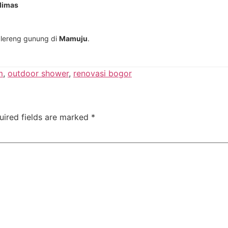
limas
a lereng gunung di
Mamuju
.
m
,
outdoor shower
,
renovasi bogor
uired fields are marked
*