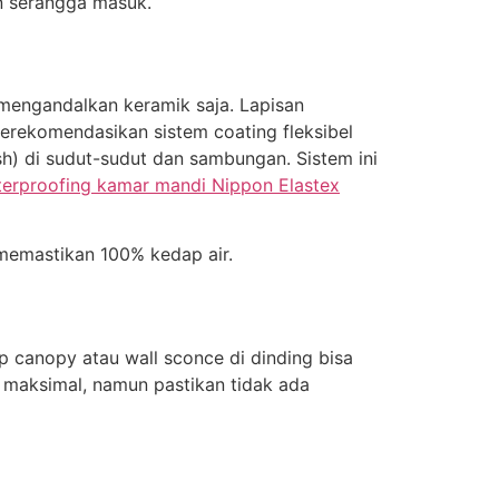
n serangga masuk.
 mengandalkan keramik saja. Lapisan
merekomendasikan sistem coating fleksibel
sh) di sudut-sudut dan sambungan. Sistem ini
erproofing kamar mandi Nippon Elastex
memastikan 100% kedap air.
p canopy atau wall sconce di dinding bisa
 maksimal, namun pastikan tidak ada