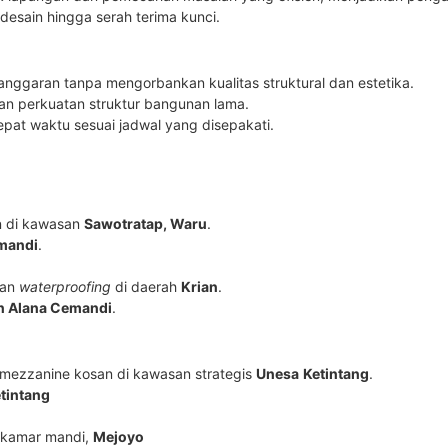
 desain hingga serah terima kunci.
ggaran tanpa mengorbankan kualitas struktural dan estetika.
an perkuatan struktur bangunan lama.
pat waktu sesuai jadwal yang disepakati.
n di kawasan
Sawotratap, Waru
.
mandi
.
gan
waterproofing
di daerah
Krian
.
 Alana Cemandi
.
mezzanine kosan di kawasan strategis
Unesa
Ketintang
.
tintang
 kamar mandi,
Mejoyo