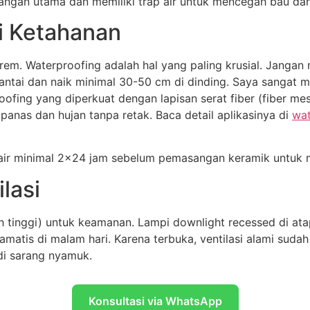
angan utama dan memiliki trap air untuk mencegah bau da
i Ketahanan
em. Waterproofing adalah hal yang paling krusial. Jangan
 lantai dan naik minimal 30-50 cm di dinding. Saya sangat 
ofing yang diperkuat dengan lapisan serat fiber (fiber me
anas dan hujan tanpa retak. Baca detail aplikasinya di
wat
n air minimal 2×24 jam sebelum pemasangan keramik untuk 
lasi
h tinggi) untuk keamanan. Lampi downlight recessed di ata
tis di malam hari. Karena terbuka, ventilasi alami sudah
di sarang nyamuk.
Konsultasi via WhatsApp